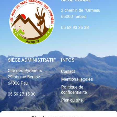
2 chemin de l’Ormeau
65000 Tarbes
05 62 93 35 38
SIÈGE ADMINISTRATIF
INFOS
Cité des Pyrénées
Contact
29 bis rue Berlioz
Mentions légales
64000 Pau
Politique de
confidentialité
05 59 27 15 30
Plan du site