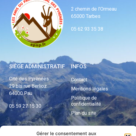
2 chemin de l’Ormeau
65000 Tarbes
05 62 93 35 38
SIÈGE ADMINISTRATIF
INFOS
Cité des Pyrénées
Contact
29 bis rue Berlioz
Mentions légales
64000 Pau
Politique de
confidentialité
05 59 27 15 30
Plan du site
Gérer le consentement aux