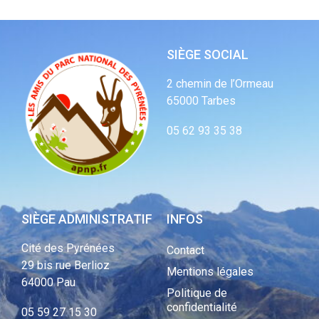
SIÈGE SOCIAL
2 chemin de l’Ormeau
65000 Tarbes
05 62 93 35 38
SIÈGE ADMINISTRATIF
INFOS
Cité des Pyrénées
Contact
29 bis rue Berlioz
Mentions légales
64000 Pau
Politique de
confidentialité
05 59 27 15 30