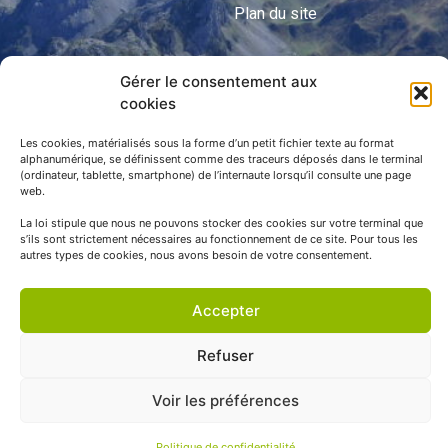
Plan du site
Gérer le consentement aux
APNP
cookies
APNP
Les cookies, matérialisés sous la forme d’un petit fichier texte au format
alphanumérique, se définissent comme des traceurs déposés dans le terminal
Parc national des Pyrénées
(ordinateur, tablette, smartphone) de l’internaute lorsqu’il consulte une page
web.
La loi stipule que nous ne pouvons stocker des cookies sur votre terminal que
s’ils sont strictement nécessaires au fonctionnement de ce site. Pour tous les
autres types de cookies, nous avons besoin de votre consentement.
Accepter
Refuser
© APNP Copyright Tous droits réservés © 1970 - 2023 | Une
Voir les préférences
réalisation Happiness -
Agence de communication
Politique de confidentialité