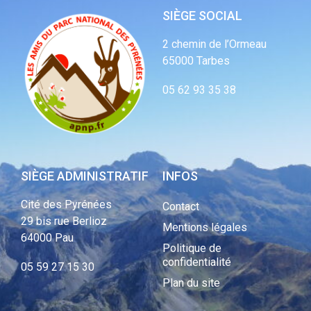
SIÈGE SOCIAL
2 chemin de l’Ormeau
65000 Tarbes
05 62 93 35 38
SIÈGE ADMINISTRATIF
INFOS
Cité des Pyrénées
Contact
29 bis rue Berlioz
Mentions légales
64000 Pau
Politique de
confidentialité
05 59 27 15 30
Plan du site