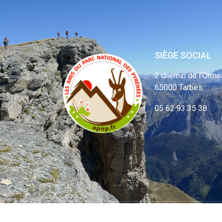
SIÈGE SOCIAL
2 chemin de l’Orme
65000 Tarbes
05 62 93 35 38
© APNP Copyrig