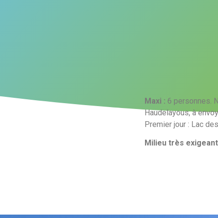
Maxi :
6 personnes. Nu
Haudelayous, à envoy
Premier jour : Lac des
Milieu très exigeant