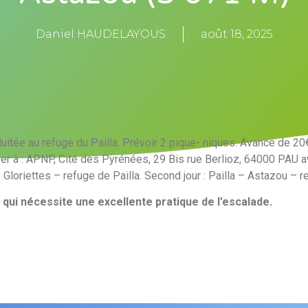
Daniel HAUDELAYOUS
août 18, 2025
itée au refuge du Pailla. Prévoir 2 pique- niques. Avance de 20€
er à : APNP, Cité des Pyrénées, 29 Bis rue Berlioz, 64000 PAU
a
 Gloriettes – refuge de Pailla. Second jour : Pailla – Astazou – re
 qui nécessite une excellente pratique de l’escalade.