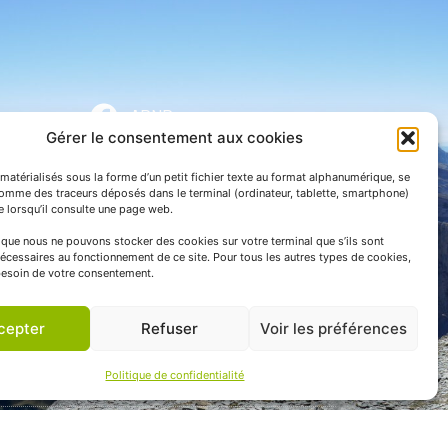
APNP
Gérer le consentement aux cookies
APNP
matérialisés sous la forme d’un petit fichier texte au format alphanumérique, se
Parc national des Pyrénées
comme des traceurs déposés dans le terminal (ordinateur, tablette, smartphone)
te lorsqu’il consulte une page web.
e que nous ne pouvons stocker des cookies sur votre terminal que s’ils sont
écessaires au fonctionnement de ce site. Pour tous les autres types de cookies,
esoin de votre consentement.
cepter
Refuser
Voir les préférences
Politique de confidentialité
 communication