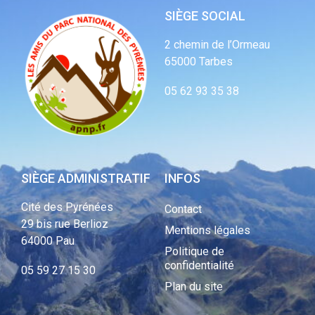
SIÈGE SOCIAL
2 chemin de l’Ormeau
65000 Tarbes
05 62 93 35 38
SIÈGE ADMINISTRATIF
INFOS
Cité des Pyrénées
Contact
29 bis rue Berlioz
Mentions légales
64000 Pau
Politique de
confidentialité
05 59 27 15 30
Plan du site