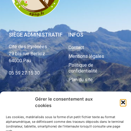
SIÈGE ADMINISTRATIF
INFOS
Cité des Pyrénées
Contact
29 bis rue Berlioz
Mentions légales
64000 Pau
Politique de
confidentialité
05 59 27 15 30
Plan du site
Gérer le consentement aux
APNP
cookies
APNP
Les cookies, matérialisés sous la forme d’un petit fichier texte au format
alphanumérique, se définissent comme des traceurs déposés dans le terminal
Parc national des Pyrénées
(ordinateur, tablette, smartphone) de l’internaute lorsqu’il consulte une page