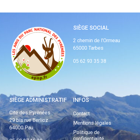
SIÈGE SOCIAL
2 chemin de l’Ormeau
65000 Tarbes
05 62 93 35 38
SIÈGE ADMINISTRATIF
INFOS
Cité des Pyrénées
Contact
29 bis rue Berlioz
Mentions légales
64000 Pau
Politique de
confidentialité