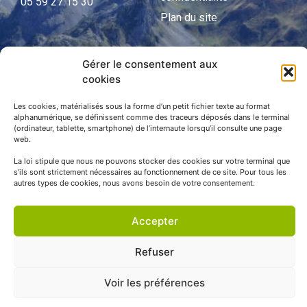
05 59 27 15 30
Plan du site
Gérer le consentement aux
APNP
cookies
APNP
Les cookies, matérialisés sous la forme d’un petit fichier texte au format
alphanumérique, se définissent comme des traceurs déposés dans le terminal
Parc national des Pyrénées
(ordinateur, tablette, smartphone) de l’internaute lorsqu’il consulte une page
web.
La loi stipule que nous ne pouvons stocker des cookies sur votre terminal que
s’ils sont strictement nécessaires au fonctionnement de ce site. Pour tous les
autres types de cookies, nous avons besoin de votre consentement.
Accepter
Refuser
© APNP Copyright Tous droits réservés © 1970 - 2023 | Une
Voir les préférences
réalisation Happiness -
Agence de communication