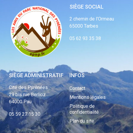
SIÈGE SOCIAL
2 chemin de l’Ormeau
65000 Tarbes
05 62 93 35 38
SIÈGE ADMINISTRATIF
INFOS
Cité des Pyrénées
Contact
29 bis rue Berlioz
Mentions légales
64000 Pau
Politique de
confidentialité
05 59 27 15 30
Plan du site