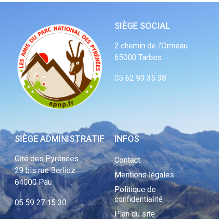
SIÈGE SOCIAL
2 chemin de l’Ormeau
65000 Tarbes
05 62 93 35 38
SIÈGE ADMINISTRATIF
INFOS
Cité des Pyrénées
Contact
29 bis rue Berlioz
Mentions légales
64000 Pau
Politique de
confidentialité
05 59 27 15 30
Plan du site