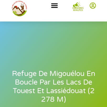
DERNIÈRES
MINUTES
Refuge De Migouélou En
Boucle Par Les Lacs De
Touest Et Lassiédouat (2
278 M)