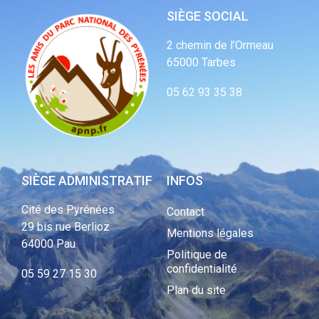
SIÈGE SOCIAL
2 chemin de l’Ormeau
65000 Tarbes
05 62 93 35 38
SIÈGE ADMINISTRATIF
INFOS
Cité des Pyrénées
Contact
29 bis rue Berlioz
Mentions légales
64000 Pau
Politique de
confidentialité
05 59 27 15 30
Plan du site