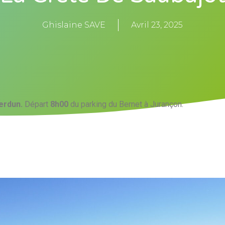
Ghislaine SAVE
Avril 23, 2025
erdun.
Départ
8h00
du parking du Bernet à Jurançon.