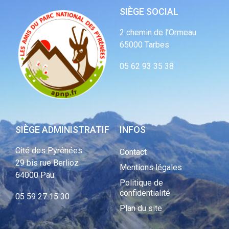
SIÈGE SOCIAL
2 chemin de l’Ormeau
65000 Tarbes
05 62 93 35 38
SIÈGE ADMINISTRATIF
INFOS
Cité des Pyrénées
Contact
29 bis rue Berlioz
Mentions légales
64000 Pau
Politique de
confidentialité
05 59 27 15 30
Plan du site