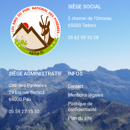
SIÈGE SOCIAL
2 chemin de l’Ormeau
65000 Tarbes
05 62 93 35 38
SIÈGE ADMINISTRATIF
INFOS
Cité des Pyrénées
Contact
29 bis rue Berlioz
Mentions légales
64000 Pau
Politique de
confidentialité
05 59 27 15 30
Plan du site