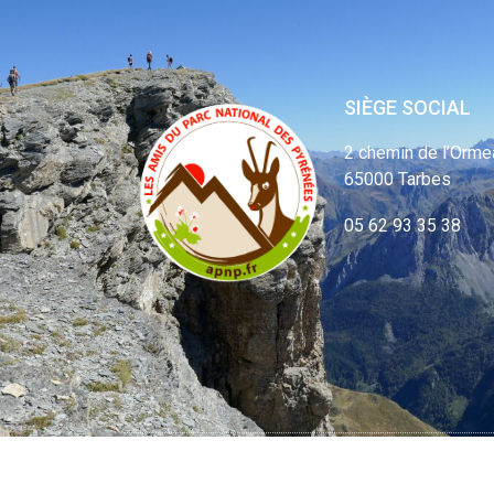
SIÈGE SOCIAL
2 chemin de l’Orme
65000 Tarbes
05 62 93 35 38
© APNP Copyrig