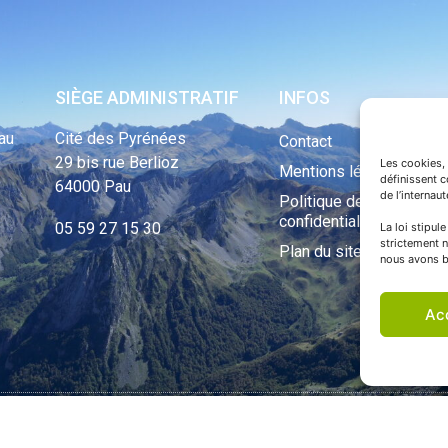
SIÈGE ADMINISTRATIF
INFOS
au
Cité des Pyrénées
Contact
29 bis rue Berlioz
Les cookies, 
Mentions légales
définissent 
64000 Pau
de l’internau
Politique de
confidentialité
05 59 27 15 30
La loi stipul
strictement n
Plan du site
nous avons b
Ac
ht Tous droits réservés © 1970 - 2023 | Une réalisation Happiness -
Agence de