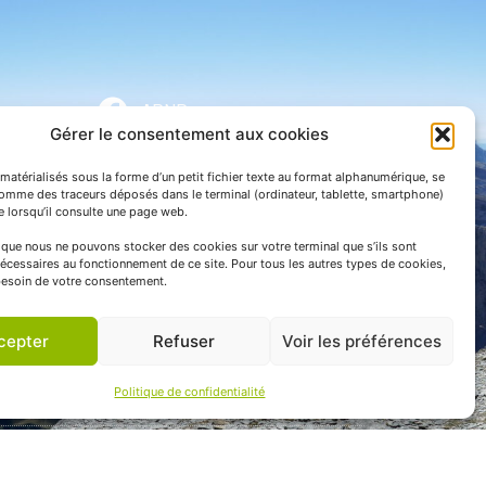
APNP
Gérer le consentement aux cookies
APNP
matérialisés sous la forme d’un petit fichier texte au format alphanumérique, se
Parc national des Pyrénées
comme des traceurs déposés dans le terminal (ordinateur, tablette, smartphone)
te lorsqu’il consulte une page web.
e que nous ne pouvons stocker des cookies sur votre terminal que s’ils sont
écessaires au fonctionnement de ce site. Pour tous les autres types de cookies,
esoin de votre consentement.
cepter
Refuser
Voir les préférences
Politique de confidentialité
 communication