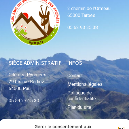
2 chemin de l’Ormeau
65000 Tarbes
05 62 93 35 38
SIÈGE ADMINISTRATIF
INFOS
Cité des Pyrénées
Contact
29 bis rue Berlioz
Mentions légales
64000 Pau
Politique de
confidentialité
05 59 27 15 30
Plan du site
Gérer le consentement aux