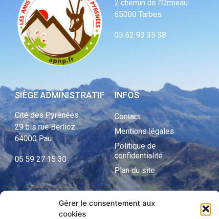
2 chemin de l’Ormeau
65000 Tarbes
05 62 93 35 38
SIÈGE ADMINISTRATIF
INFOS
Cité des Pyrénées
Contact
29 bis rue Berlioz
Mentions légales
64000 Pau
Politique de
confidentialité
05 59 27 15 30
Plan du site
Gérer le consentement aux
APNP
cookies