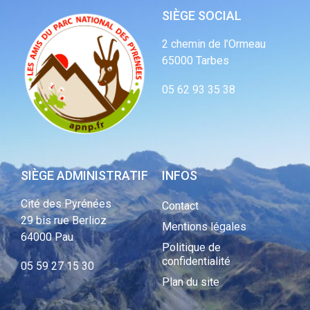
SIÈGE SOCIAL
2 chemin de l’Ormeau
65000 Tarbes
05 62 93 35 38
SIÈGE ADMINISTRATIF
INFOS
Cité des Pyrénées
Contact
29 bis rue Berlioz
Mentions légales
64000 Pau
Politique de
confidentialité
05 59 27 15 30
Plan du site