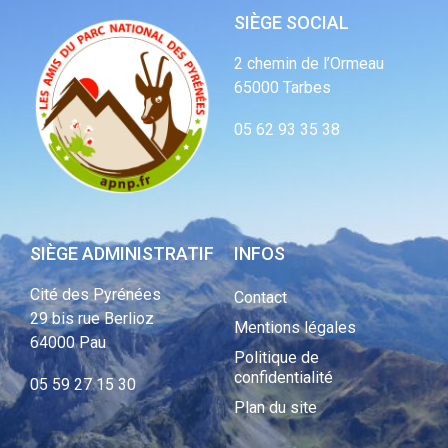
SIÈGE SOCIAL
2 chemin de l’Ormeau
65000 Tarbes
05 62 93 35 38
SIÈGE ADMINISTRATIF
INFOS
Cité des Pyrénées
Contact
29 bis rue Berlioz
Mentions légales
64000 Pau
Politique de
confidentialité
05 59 27 15 30
Plan du site