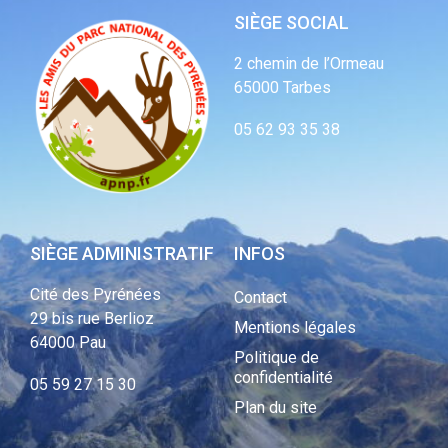
SIÈGE SOCIAL
2 chemin de l’Ormeau
65000 Tarbes
05 62 93 35 38
SIÈGE ADMINISTRATIF
INFOS
Cité des Pyrénées
Contact
29 bis rue Berlioz
Mentions légales
64000 Pau
Politique de
confidentialité
05 59 27 15 30
Plan du site