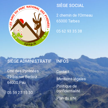
SIÈGE SOCIAL
2 chemin de l’Ormeau
65000 Tarbes
05 62 93 35 38
SIÈGE ADMINISTRATIF
INFOS
Cité des Pyrénées
Contact
29 bis rue Berlioz
Mentions légales
64000 Pau
Politique de
confidentialité
05 59 27 15 30
Plan du site