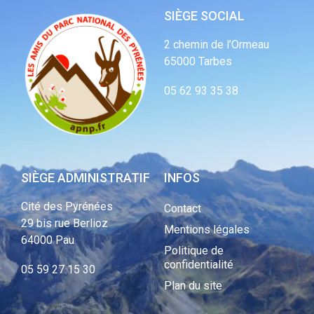
SIÈGE SOCIAL
2 chemin de l’Ormeau
65000 Tarbes
05 62 93 35 38
SIÈGE ADMINISTRATIF
INFOS
Cité des Pyrénées
Contact
29 bis rue Berlioz
Mentions légales
64000 Pau
Politique de
confidentialité
05 59 27 15 30
Plan du site