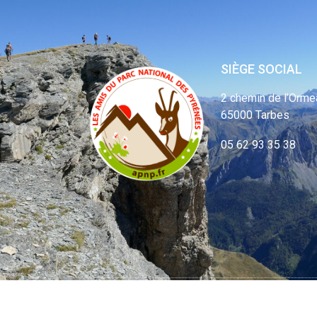
SIÈGE SOCIAL
2 chemin de l’Orme
65000 Tarbes
05 62 93 35 38
© APNP Copyrig