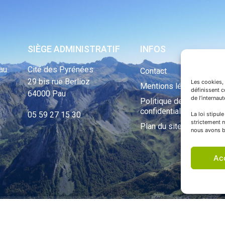
SIÈGE ADMINISTRATIF
INFOS
au
Cité des Pyrénées
Contact
29 bis rue Berlioz
Les cookies, 
Mentions légales
définissent 
64000 Pau
de l’internau
Politique de
confidentialité
05 59 27 15 30
La loi stipul
strictement n
Plan du site
nous avons b
Ac
ht Tous droits réservés © 1970 - 2023 | Une réalisation Happiness -
Agence de