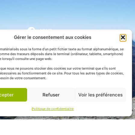
APNP
Gérer le consentement aux cookies
APNP
matérialisés sous la forme d’un petit fichier texte au format alphanumérique, se
Parc national des Pyrénées
comme des traceurs déposés dans le terminal (ordinateur, tablette, smartphone)
te lorsqu’il consulte une page web.
e que nous ne pouvons stocker des cookies sur votre terminal que s’ils sont
écessaires au fonctionnement de ce site. Pour tous les autres types de cookies,
esoin de votre consentement.
cepter
Refuser
Voir les préférences
Politique de confidentialité
 communication