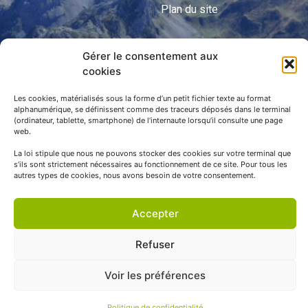
Plan du site
Gérer le consentement aux
APNP
cookies
APNP
Les cookies, matérialisés sous la forme d’un petit fichier texte au format
alphanumérique, se définissent comme des traceurs déposés dans le terminal
Parc national des Pyrénées
(ordinateur, tablette, smartphone) de l’internaute lorsqu’il consulte une page
web.
La loi stipule que nous ne pouvons stocker des cookies sur votre terminal que
s’ils sont strictement nécessaires au fonctionnement de ce site. Pour tous les
autres types de cookies, nous avons besoin de votre consentement.
Accepter
Refuser
© APNP Copyright Tous droits réservés © 1970 - 2023 | Une
Voir les préférences
réalisation Happiness -
Agence de communication
Politique de confidentialité