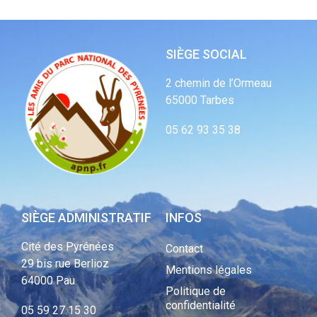
SIÈGE SOCIAL
2 chemin de l’Ormeau
65000 Tarbes
05 62 93 35 38
SIÈGE ADMINISTRATIF
INFOS
Cité des Pyrénées
Contact
29 bis rue Berlioz
Mentions légales
64000 Pau
Politique de
confidentialité
05 59 27 15 30