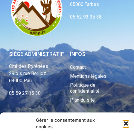
65000 Tarbes
05 62 93 35 38
SIÈGE ADMINISTRATIF
INFOS
Cité des Pyrénées
Contact
29 bis rue Berlioz
Mentions légales
64000 Pau
Politique de
confidentialité
05 59 27 15 30
Plan du site
Gérer le consentement aux
APNP
cookies