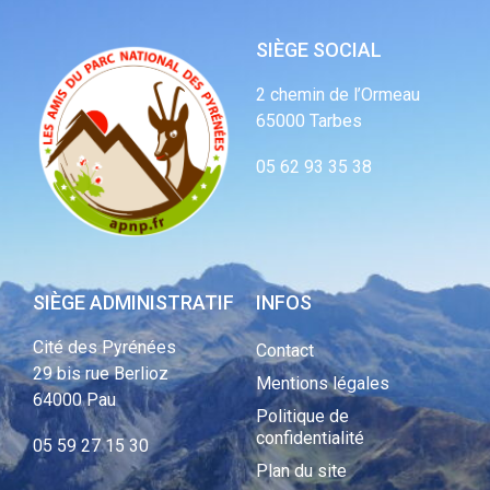
SIÈGE SOCIAL
2 chemin de l’Ormeau
65000 Tarbes
05 62 93 35 38
SIÈGE ADMINISTRATIF
INFOS
Cité des Pyrénées
Contact
29 bis rue Berlioz
Mentions légales
64000 Pau
Politique de
confidentialité
05 59 27 15 30
Plan du site