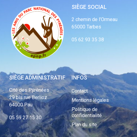
SIÈGE SOCIAL
2 chemin de l’Ormeau
65000 Tarbes
05 62 93 35 38
SIÈGE ADMINISTRATIF
INFOS
Cité des Pyrénées
Contact
29 bis rue Berlioz
Mentions légales
64000 Pau
Politique de
confidentialité
05 59 27 15 30
Plan du site