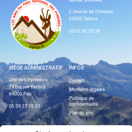
2 chemin de l’Ormeau
65000 Tarbes
05 62 93 35 38
SIÈGE ADMINISTRATIF
INFOS
Cité des Pyrénées
Contact
29 bis rue Berlioz
Mentions légales
64000 Pau
Politique de
confidentialité
05 59 27 15 30
Plan du site