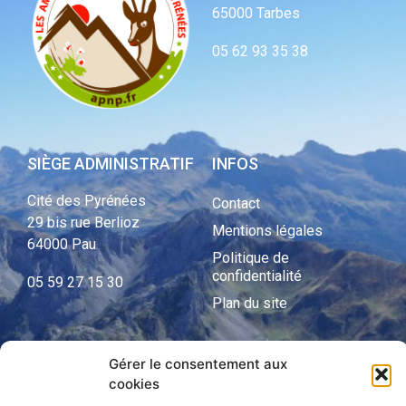
65000 Tarbes
05 62 93 35 38
SIÈGE ADMINISTRATIF
INFOS
Cité des Pyrénées
Contact
29 bis rue Berlioz
Mentions légales
64000 Pau
Politique de
confidentialité
05 59 27 15 30
Plan du site
Gérer le consentement aux
APNP
cookies