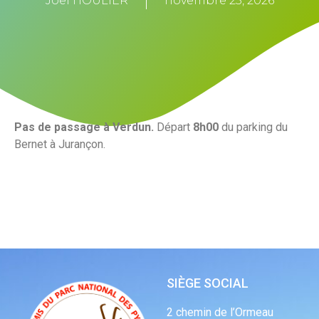
Joël HOULIER
novembre 25, 2026
Pas de passage à Verdun.
Départ
8
h00
du parking du
Bernet à Jurançon.
SIÈGE SOCIAL
2 chemin de l’Ormeau