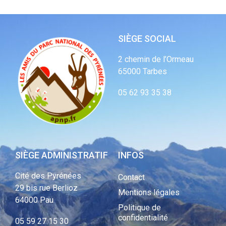
SIÈGE SOCIAL
2 chemin de l’Ormeau
65000 Tarbes
05 62 93 35 38
SIÈGE ADMINISTRATIF
INFOS
Cité des Pyrénées
Contact
29 bis rue Berlioz
Mentions légales
64000 Pau
Politique de
confidentialité
05 59 27 15 30