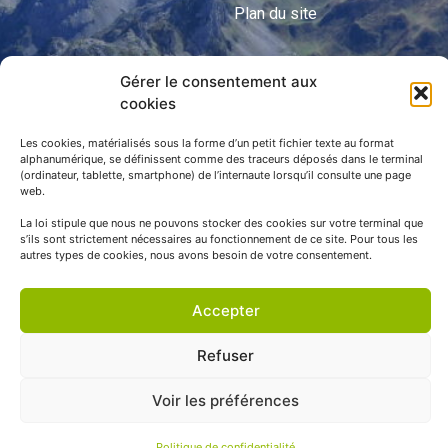
Plan du site
Gérer le consentement aux
APNP
cookies
APNP
Les cookies, matérialisés sous la forme d’un petit fichier texte au format
alphanumérique, se définissent comme des traceurs déposés dans le terminal
Parc national des Pyrénées
(ordinateur, tablette, smartphone) de l’internaute lorsqu’il consulte une page
web.
La loi stipule que nous ne pouvons stocker des cookies sur votre terminal que
s’ils sont strictement nécessaires au fonctionnement de ce site. Pour tous les
autres types de cookies, nous avons besoin de votre consentement.
Accepter
Refuser
© APNP Copyright Tous droits réservés © 1970 - 2023 | Une
Voir les préférences
réalisation Happiness -
Agence de communication
Politique de confidentialité