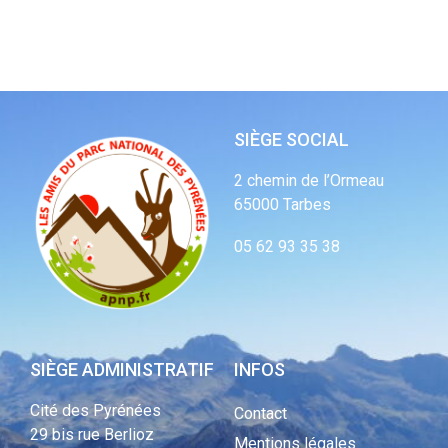
SIÈGE SOCIAL
2 chemin de l’Ormeau
65000 Tarbes
05 62 93 35 38
SIÈGE ADMINISTRATIF
INFOS
Cité des Pyrénées
Contact
29 bis rue Berlioz
Mentions légales