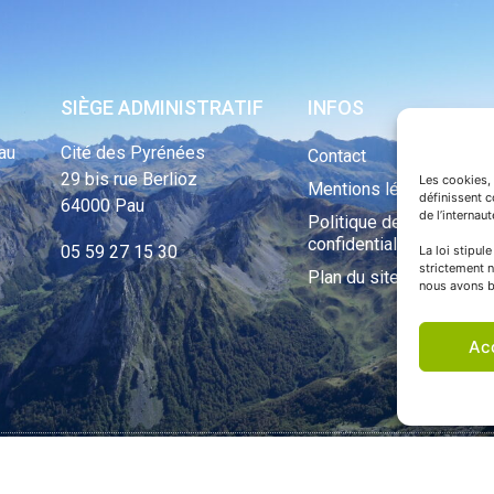
SIÈGE ADMINISTRATIF
INFOS
au
Cité des Pyrénées
Contact
29 bis rue Berlioz
Les cookies, 
Mentions légales
définissent 
64000 Pau
de l’internau
Politique de
confidentialité
05 59 27 15 30
La loi stipul
strictement n
Plan du site
nous avons b
Ac
ht Tous droits réservés © 1970 - 2023 | Une réalisation Happiness -
Agence de