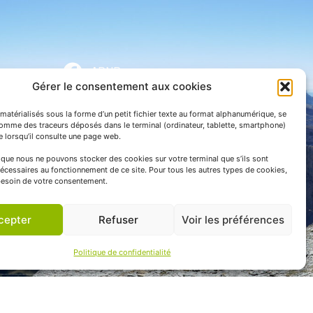
APNP
Gérer le consentement aux cookies
APNP
matérialisés sous la forme d’un petit fichier texte au format alphanumérique, se
Parc national des Pyrénées
comme des traceurs déposés dans le terminal (ordinateur, tablette, smartphone)
te lorsqu’il consulte une page web.
e que nous ne pouvons stocker des cookies sur votre terminal que s’ils sont
écessaires au fonctionnement de ce site. Pour tous les autres types de cookies,
esoin de votre consentement.
cepter
Refuser
Voir les préférences
Politique de confidentialité
 communication