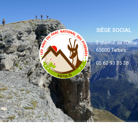
SIÈGE SOCIAL
2 chemin de l’Orme
65000 Tarbes
05 62 93 35 38
© APNP Copyrig