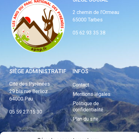
2 chemin de l’Ormeau
65000 Tarbes
05 62 93 35 38
SIÈGE ADMINISTRATIF
INFOS
Cité des Pyrénées
Contact
29 bis rue Berlioz
Mentions légales
64000 Pau
Politique de
confidentialité
05 59 27 15 30
Plan du site