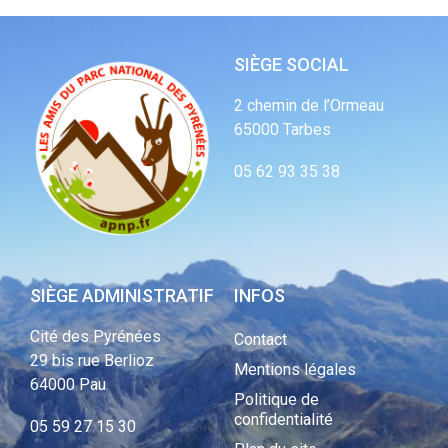
SIÈGE SOCIAL
2 chemin de l’Ormeau
65000 Tarbes
05 62 93 35 38
SIÈGE ADMINISTRATIF
INFOS
Cité des Pyrénées
Contact
29 bis rue Berlioz
Mentions légales
64000 Pau
Politique de
confidentialité
05 59 27 15 30