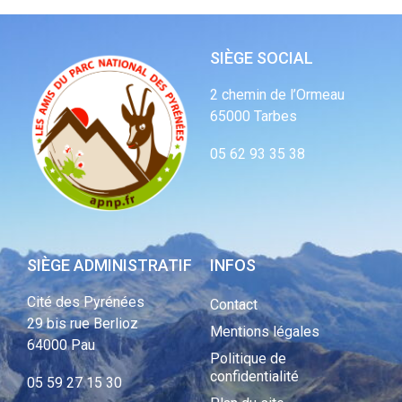
SIÈGE SOCIAL
2 chemin de l’Ormeau
65000 Tarbes
05 62 93 35 38
SIÈGE ADMINISTRATIF
INFOS
Cité des Pyrénées
Contact
29 bis rue Berlioz
Mentions légales
64000 Pau
Politique de
confidentialité
05 59 27 15 30