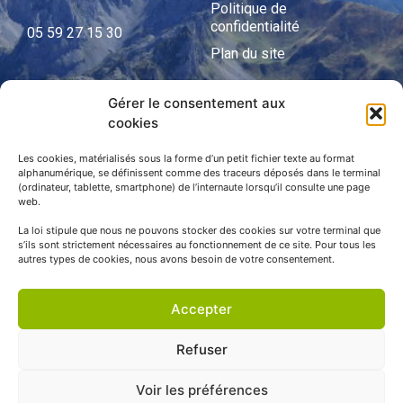
Politique de
confidentialité
05 59 27 15 30
Plan du site
Gérer le consentement aux
cookies
APNP
APNP
Les cookies, matérialisés sous la forme d’un petit fichier texte au format
alphanumérique, se définissent comme des traceurs déposés dans le terminal
(ordinateur, tablette, smartphone) de l’internaute lorsqu’il consulte une page
Parc national des Pyrénées
web.
La loi stipule que nous ne pouvons stocker des cookies sur votre terminal que
s’ils sont strictement nécessaires au fonctionnement de ce site. Pour tous les
autres types de cookies, nous avons besoin de votre consentement.
Accepter
Refuser
Voir les préférences
© APNP Copyright Tous droits réservés © 1970 - 2023 | Une