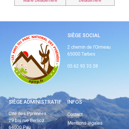
Marie Deladerrière
Deladerrière
SIÈGE SOCIAL
2 chemin de l’Ormeau
65000 Tarbes
05 62 93 35 38
SIÈGE ADMINISTRATIF
INFOS
Cité des Pyrénées
Contact
29 bis rue Berlioz
Mentions légales
64000 Pau