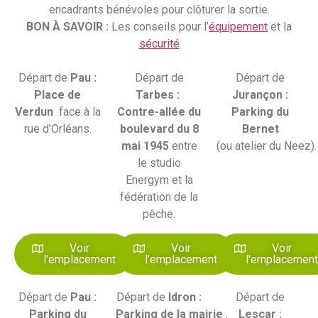
encadrants bénévoles pour clôturer la sortie.
BON À SAVOIR :
Les conseils pour l’
équipement
et la
sécurité
Départ de
Pau :
Départ de
Départ de
Place de
Tarbes :
Jurançon :
Verdun
face à la
Contre-allée du
Parking du
rue d’Orléans.
boulevard du 8
Bernet
mai 1945
entre
(ou atelier du Neez).
le studio
Energym et la
fédération de la
pêche.
Voir
Voir
Voir
l'emplacement
l'emplacement
l'emplacemen
Départ de
Pau :
Départ de
Idron :
Départ de
Parking du
Parking de la mairie
.
Lescar :