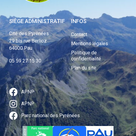
SIÈGE ADMINISTRATIF
INFOS
Cité des Pyrénées
Contact
29 bis rue Berlioz
Mentions légales
64000 Pau
Politique de
confidentialité
05 59 27 15 30
Plan du site
APNP
APNP
Parc national des Pyrénées