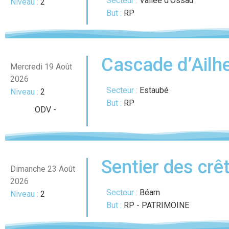
Secteur :
Vallée d'Ossau
Niveau :
2
But :
RP
Cascade d’Ailhe
Mercredi 19 Août
2026
Secteur :
Estaubé
Niveau :
2
But :
RP
ODV
-
Sentier des crê
Dimanche 23 Août
2026
Secteur :
Béarn
Niveau :
2
But :
RP - PATRIMOINE