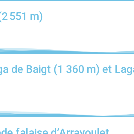
(2 551 m)
a de Baigt (1 360 m) et Lag
ade falaise d’Arrayoulet