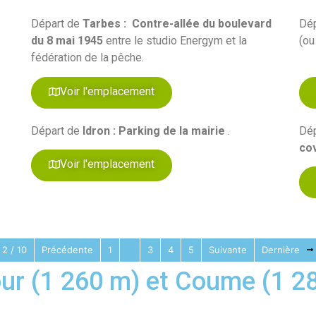
Départ de
Tarbes :
Contre-allée du boulevard
Dé
du 8 mai 1945
entre le studio Energym et la
(ou
fédération de la pêche.
Voir l'emplacement
Départ de
Idron : Parking de la mairie
.
Dé
co
Voir l'emplacement
2 / 10
Précédente
1
2
3
4
5
Suivante
Dernière
ur (1 260 m) et Coume (1 2