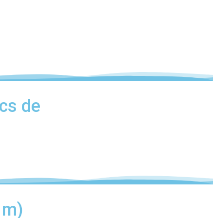
acs de
 m)