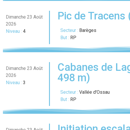
Pic de Tracens 
Dimanche 23 Août
2026
Secteur :
Barèges
Niveau :
4
But :
RP
Cabanes de Lag
Dimanche 23 Août
498 m)
2026
Niveau :
3
Secteur :
Vallée d'Ossau
But :
RP
Initiation escal
Dimanche 23 Août