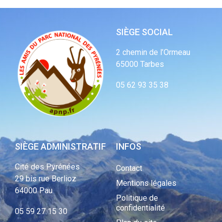
SIÈGE SOCIAL
2 chemin de l’Ormeau
65000 Tarbes
05 62 93 35 38
SIÈGE ADMINISTRATIF
INFOS
Cité des Pyrénées
Contact
29 bis rue Berlioz
Mentions légales
64000 Pau
Politique de
confidentialité
05 59 27 15 30